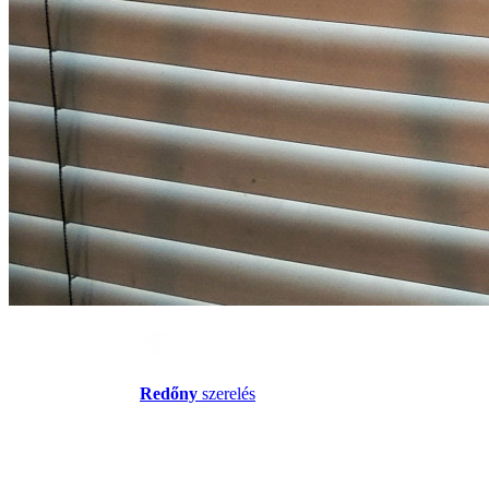
Redőny
szerelés