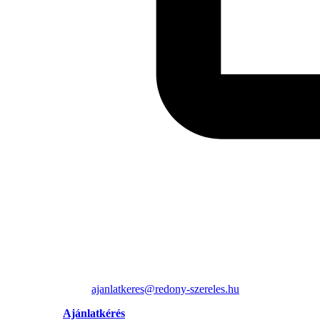
ajanlatkeres@redony-szereles.hu
Ajánlatkérés