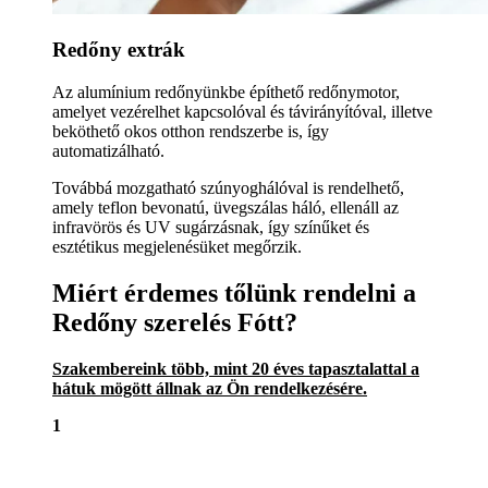
Redőny extrák
Az alumínium redőnyünkbe építhető redőnymotor,
amelyet vezérelhet kapcsolóval és távirányítóval, illetve
beköthető okos otthon rendszerbe is, így
automatizálható.
Továbbá mozgatható szúnyoghálóval is rendelhető,
amely teflon bevonatú, üvegszálas háló, ellenáll az
infravörös és UV sugárzásnak, így színűket és
esztétikus megjelenésüket megőrzik.
Miért érdemes tőlünk rendelni a
Redőny szerelés Fótt?
Szakembereink több, mint 20 éves tapasztalattal a
hátuk mögött állnak az Ön rendelkezésére.
1