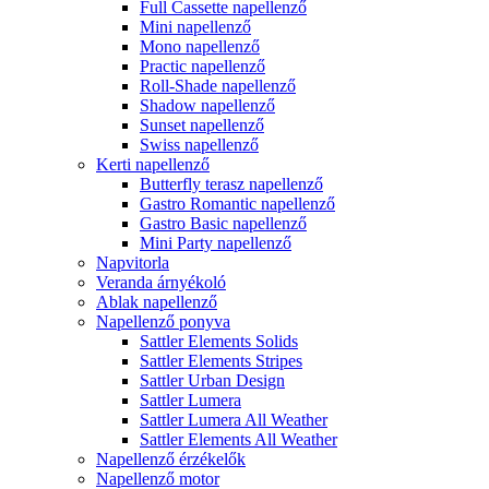
Full Cassette napellenző
Mini napellenző
Mono napellenző
Practic napellenző
Roll-Shade napellenző
Shadow napellenző
Sunset napellenző
Swiss napellenző
Kerti napellenző
Butterfly terasz napellenző
Gastro Romantic napellenző
Gastro Basic napellenző
Mini Party napellenző
Napvitorla
Veranda árnyékoló
Ablak napellenző
Napellenző ponyva
Sattler Elements Solids
Sattler Elements Stripes
Sattler Urban Design
Sattler Lumera
Sattler Lumera All Weather
Sattler Elements All Weather
Napellenző érzékelők
Napellenző motor