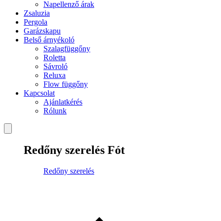
Napellenző árak
Zsaluzia
Pergola
Garázskapu
Belső árnyékoló
Szalagfüggőny
Roletta
Sávroló
Reluxa
Flow függőny
Kapcsolat
Ajánlatkérés
Rólunk
Redőny szerelés Fót
Redőny szerelés