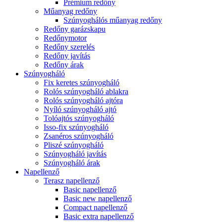
Prémium redőny
Műanyag redőny
Szúnyoghálós műanyag redőny
Redőny garázskapu
Redőnymotor
Redőny szerelés
Redőny javítás
Redőny árak
Szúnyogháló
Fix keretes szúnyogháló
Rolós szúnyogháló ablakra
Rolós szúnyogháló ajtóra
Nyíló szúnyogháló ajtó
Tolóajtós szúnyogháló
Isso-fix szúnyogháló
Zsanéros szúnyogháló
Pliszé szúnyogháló
Szúnyogháló javítás
Szúnyogháló árak
Napellenző
Terasz napellenző
Basic napellenző
Basic new napellenző
Compact napellenző
Basic extra napellenző