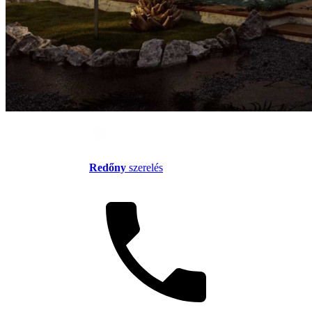
Redőny
szerelés