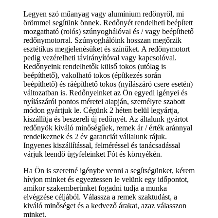
Legyen szó műanyag vagy alumínium redőnyről, mi
örömmel segítünk önnek. Redőnyét rendelheti beépített
mozgatható (rolós) szúnyoghálóval és / vagy beépíthető
redőnymotorral. Szúnyoghálóink hosszan megőrzik
esztétikus megjelenésüket és színűket. A redőnymotort
pedig vezérelheti távirányítóval vagy kapcsolóval.
Redőnyeink rendelhetők külső tokos (utólag is
beépíthető), vakolható tokos (építkezés során
beépíthető) és ráépíthető tokos (nyílászáró csere esetén)
változatban is. Redőnyeinket az Ön egyedi igényei és
nyílászárói pontos méretei alapján, személyre szabott
módon gyártjuk le. Cégünk 2 héten belül legyártja,
kiszállítja és beszereli új redőnyét. Az általunk gyártot
redőnyök kiváló minőségűek, remek ár / érték aránnyal
rendelkeznek és 2 év garanciát vállalunk rájuk.
Ingyenes kiszállítással, felméréssel és tanácsadással
várjuk leendő ügyfeleinket Fót és környékén.
Ha Ön is szeretné igénybe venni a segítségünket, kérem
hívjon minket és egyeztessen le velünk egy időpontot,
amikor szakemberünket fogadni tudja a munka
elvégzése céljából. Válassza a remek szaktudást, a
kiváló minőséget és a kedvező árakat, azaz válasszon
minket.