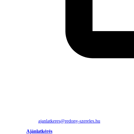
ajanlatkeres@redony-szereles.hu
Ajánlatkérés