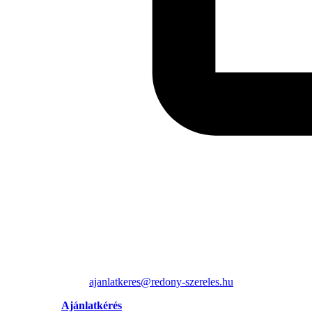
ajanlatkeres@redony-szereles.hu
Ajánlatkérés