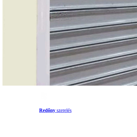
Redőny
szerelés