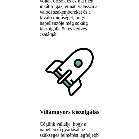
voltak olcsók és ez ma még
inkább igaz, emiatt válassza a
valódi szakembereket és a
kiváló minőséget, hogy
napellenzője még sokáig
kiszolgálja ön és kedves
családját.
Villámgyors kiszolgálás
Cégünk vállalja, hogy a
napellenző gyártásához
szükséges felmérést legfeljebb