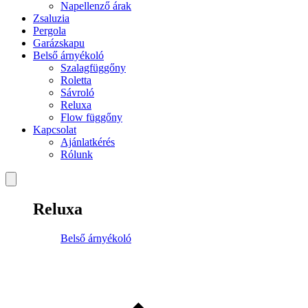
Napellenző árak
Zsaluzia
Pergola
Garázskapu
Belső árnyékoló
Szalagfüggőny
Roletta
Sávroló
Reluxa
Flow függőny
Kapcsolat
Ajánlatkérés
Rólunk
Reluxa
Belső árnyékoló