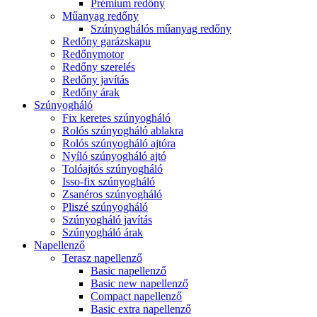
Prémium redőny
Műanyag redőny
Szúnyoghálós műanyag redőny
Redőny garázskapu
Redőnymotor
Redőny szerelés
Redőny javítás
Redőny árak
Szúnyogháló
Fix keretes szúnyogháló
Rolós szúnyogháló ablakra
Rolós szúnyogháló ajtóra
Nyíló szúnyogháló ajtó
Tolóajtós szúnyogháló
Isso-fix szúnyogháló
Zsanéros szúnyogháló
Pliszé szúnyogháló
Szúnyogháló javítás
Szúnyogháló árak
Napellenző
Terasz napellenző
Basic napellenző
Basic new napellenző
Compact napellenző
Basic extra napellenző