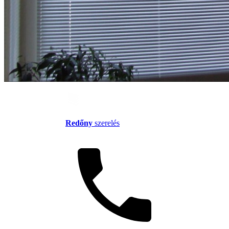
Redőny
szerelés