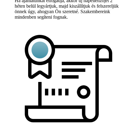
Ha ajánlatunkat elfogadja, akkor új napellenzőjét 2
héten belül legyártjuk, majd kiszállítjuk és felszereljük
önnek úgy, ahogyan Ön szeretné. Szakembereink
mindenben segíteni fognak.