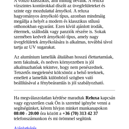
A vonzó klasszikus, ami mindig beválik. A reluxa
vízszintes kontúrokkal díszíti az üvegfelületeket és
szinte egy mozdulattal árnyékol. A reluxa
hagyományos árnyékoló típus, azonban mindmáig
megállja a helyét a modern és klasszikus stílusú
otthonokban egyaránt. Ezen kívül ajánlott irodák,
éttermek, szállodák vagy panziók részére is. Sokak
szemében kedvelt árnyékoló típus, amely nagy
üvegfelületek árnyékolására is alkalmas, továbbá távol
tartja az UV sugarakat.
Az alumínium lamellák általában hosszú élettartamúak,
nem fakulnak, és nedves környezetben is jól
alkalmazhatóak tekintve, hogy nem penészednek.
Tetszetős megjelenést kölcsönöz a belső tereknek,
emellett a lamellák különböző szögben való
beállításával a fénybeáramlás is jól szabályozható.
Ha megválaszolatlan kérdése maradtak
Reluxa
kapcsán
vagy egyszerűen csak Ön is szeretné igénybe venni a
segítségünket, kérem hívjon minket munkanapokon
08:00 - 20:00
óra között a
+36 (70) 313 42 37
telefonszámunkon és mi örömmel segítünk
Ajánlatkérés