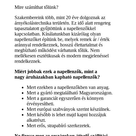
Mire számíthat tőlünk?
Szakembereink több, mint 20 éve dolgoznak az
árnyékolástechnika területén. Ez idő alatt rengeteg
tapasztalatott gyűjtöttünk a napellenzőkkel
kapcsolatban. Kínálatunkban kizárólag olyan
napellenzőket építünk be, melyek remek ár / érték
aránnyal rendelkeznek, hosszú élettartalmat és
megbízható működést várhatunk tőlük. Nem
mellékesen esztétikusak és modern megjelenéssel
rendelkeznek.
Miért jobbak ezek a napellenzők, mint a
nagy áruházakban kapható napellenzők?
Mert ezekben a napellenzőkben van anyag.
Mert a gyártó megtalálható Magyarországon.
Mert a garanciát egyszerűen és könnyen
érvényesítheti.
Mert európai szabványok szerint készülnek.
Mert később is lehet majd kapni hozzájuk
alkatrészt.
Mert erős, strapabíró szerkezetek.
Ne fizesse meg az országokon átívelő szállítási