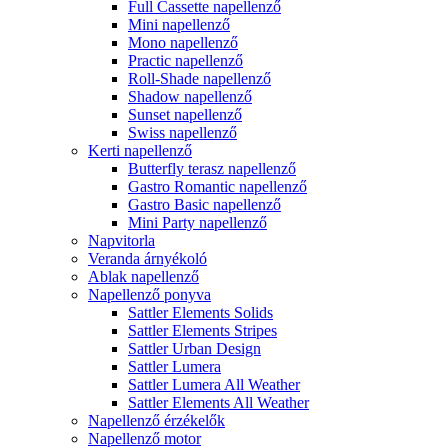
Full Cassette napellenző
Mini napellenző
Mono napellenző
Practic napellenző
Roll-Shade napellenző
Shadow napellenző
Sunset napellenző
Swiss napellenző
Kerti napellenző
Butterfly terasz napellenző
Gastro Romantic napellenző
Gastro Basic napellenző
Mini Party napellenző
Napvitorla
Veranda árnyékoló
Ablak napellenző
Napellenző ponyva
Sattler Elements Solids
Sattler Elements Stripes
Sattler Urban Design
Sattler Lumera
Sattler Lumera All Weather
Sattler Elements All Weather
Napellenző érzékelők
Napellenző motor