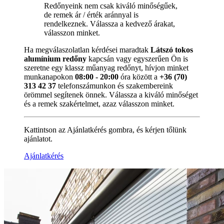
Redőnyeink nem csak kiváló minőségűek,
de remek ár / érték aránnyal is
rendelkeznek. Válassza a kedvező árakat,
válasszon minket.
Ha megválaszolatlan kérdései maradtak
Látszó tokos
alumínium redőny
kapcsán vagy egyszerűen Ön is
szeretne egy klassz műanyag redőnyt, hívjon minket
munkanapokon
08:00 - 20:00
óra között a
+36 (70)
313 42 37
telefonszámunkon és szakembereink
örömmel segítenek önnek. Válassza a kiváló minőséget
és a remek szakértelmet, azaz válasszon minket.
Kattintson az Ajánlatkérés gombra, és kérjen tőlünk
ajánlatot.
Ajánlatkérés