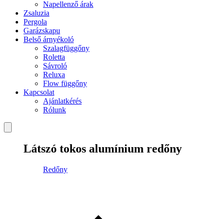
Napellenző árak
Zsaluzia
Pergola
Garázskapu
Belső árnyékoló
Szalagfüggőny
Roletta
Sávroló
Reluxa
Flow függőny
Kapcsolat
Ajánlatkérés
Rólunk
Látszó tokos alumínium redőny
Redőny