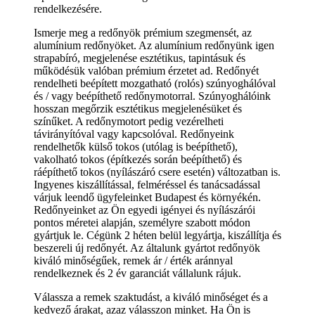
rendelkezésére.
Ismerje meg a redőnyök prémium szegmensét, az
alumínium redőnyöket. Az alumínium redőnyünk igen
strapabíró, megjelenése esztétikus, tapintásuk és
működésük valóban prémium érzetet ad. Redőnyét
rendelheti beépített mozgatható (rolós) szúnyoghálóval
és / vagy beépíthető redőnymotorral. Szúnyoghálóink
hosszan megőrzik esztétikus megjelenésüket és
színűket. A redőnymotort pedig vezérelheti
távirányítóval vagy kapcsolóval. Redőnyeink
rendelhetők külső tokos (utólag is beépíthető),
vakolható tokos (építkezés során beépíthető) és
ráépíthető tokos (nyílászáró csere esetén) változatban is.
Ingyenes kiszállítással, felméréssel és tanácsadással
várjuk leendő ügyfeleinket Budapest és környékén.
Redőnyeinket az Ön egyedi igényei és nyílászárói
pontos méretei alapján, személyre szabott módon
gyártjuk le. Cégünk 2 héten belül legyártja, kiszállítja és
beszereli új redőnyét. Az általunk gyártot redőnyök
kiváló minőségűek, remek ár / érték aránnyal
rendelkeznek és 2 év garanciát vállalunk rájuk.
Válassza a remek szaktudást, a kiváló minőséget és a
kedvező árakat, azaz válasszon minket. Ha Ön is