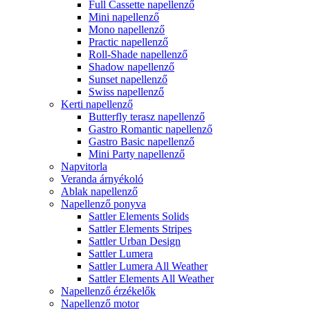
Full Cassette napellenző
Mini napellenző
Mono napellenző
Practic napellenző
Roll-Shade napellenző
Shadow napellenző
Sunset napellenző
Swiss napellenző
Kerti napellenző
Butterfly terasz napellenző
Gastro Romantic napellenző
Gastro Basic napellenző
Mini Party napellenző
Napvitorla
Veranda árnyékoló
Ablak napellenző
Napellenző ponyva
Sattler Elements Solids
Sattler Elements Stripes
Sattler Urban Design
Sattler Lumera
Sattler Lumera All Weather
Sattler Elements All Weather
Napellenző érzékelők
Napellenző motor