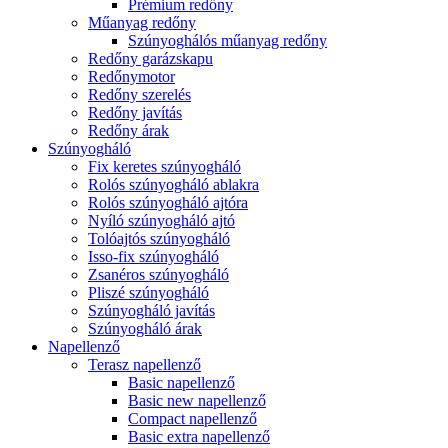
Prémium redőny
Műanyag redőny
Szúnyoghálós műanyag redőny
Redőny garázskapu
Redőnymotor
Redőny szerelés
Redőny javítás
Redőny árak
Szúnyogháló
Fix keretes szúnyogháló
Rolós szúnyogháló ablakra
Rolós szúnyogháló ajtóra
Nyíló szúnyogháló ajtó
Tolóajtós szúnyogháló
Isso-fix szúnyogháló
Zsanéros szúnyogháló
Pliszé szúnyogháló
Szúnyogháló javítás
Szúnyogháló árak
Napellenző
Terasz napellenző
Basic napellenző
Basic new napellenző
Compact napellenző
Basic extra napellenző