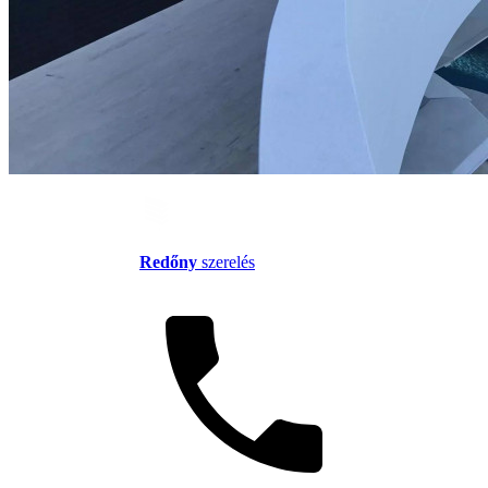
Redőny
szerelés