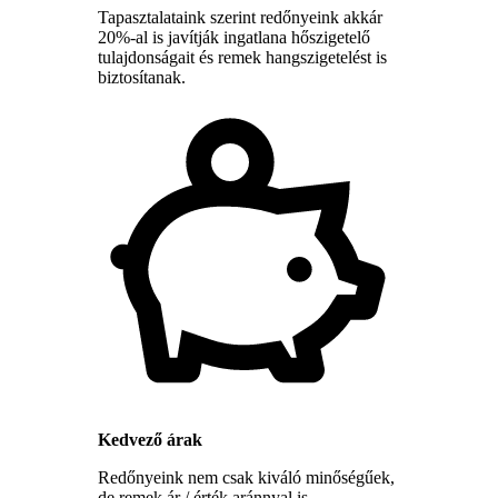
Tapasztalataink szerint redőnyeink akkár
20%-al is javítják ingatlana hőszigetelő
tulajdonságait és remek hangszigetelést is
biztosítanak.
Kedvező árak
Redőnyeink nem csak kiváló minőségűek,
de remek ár / érték aránnyal is