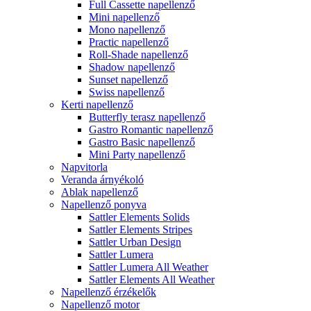
Full Cassette napellenző
Mini napellenző
Mono napellenző
Practic napellenző
Roll-Shade napellenző
Shadow napellenző
Sunset napellenző
Swiss napellenző
Kerti napellenző
Butterfly terasz napellenző
Gastro Romantic napellenző
Gastro Basic napellenző
Mini Party napellenző
Napvitorla
Veranda árnyékoló
Ablak napellenző
Napellenző ponyva
Sattler Elements Solids
Sattler Elements Stripes
Sattler Urban Design
Sattler Lumera
Sattler Lumera All Weather
Sattler Elements All Weather
Napellenző érzékelők
Napellenző motor