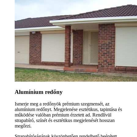
Alumínium redőny
Ismerje meg a redőnyök prémium szegmensét, az
alumínium redőnyt. Megjelenése esztétikus, tapintása és
működése valóban prémium érzetett ad. Rendlívül
strapabíró, színét és esztétikus megjelenését hosszan
megőrzi.
Strapabíróságának köszönhetően rendelhető beépített