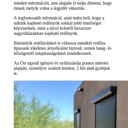
minden információt, ami alapján el tudja dönteni, hogy
önnek melyik volna a legjobb választás.
A legfontosabb információ, amit tudni kell, hogy a
nálunk kapható redőnyök sokkal jobb minőséget
képviselnek, mint a távol keletről beszerzet
nagyrúházakban kapható redőnyök.
Bármelyik redőnyünket is válassza mindkét redőny
típusunk tökéletes árnyékolást biztosít, remek hang- és
hőszigetelő tulajdonságokkal rendelkeznek.
Az Ön egyedi igényei és nyílászárója pontos méretei
alapján, személyre szabott módon, 2 hét alatt gyártjuk
le.