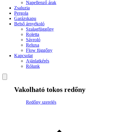
Napellenző árak
Zsaluzia
Pergola
Garázskapu
Belső árnyékoló
Szalagfüggőny
Roletta
Sávroló
Reluxa
Flow függőny
Kapcsolat
Ajánlatkérés
Rólunk
Vakolható tokos redőny
Redőny szerelés