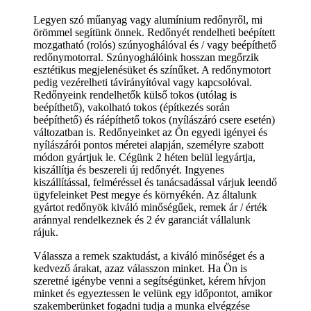
Legyen szó műanyag vagy alumínium redőnyről, mi
örömmel segítünk önnek. Redőnyét rendelheti beépített
mozgatható (rolós) szúnyoghálóval és / vagy beépíthető
redőnymotorral. Szúnyoghálóink hosszan megőrzik
esztétikus megjelenésüket és színűket. A redőnymotort
pedig vezérelheti távirányítóval vagy kapcsolóval.
Redőnyeink rendelhetők külső tokos (utólag is
beépíthető), vakolható tokos (építkezés során
beépíthető) és ráépíthető tokos (nyílászáró csere esetén)
változatban is. Redőnyeinket az Ön egyedi igényei és
nyílászárói pontos méretei alapján, személyre szabott
módon gyártjuk le. Cégünk 2 héten belül legyártja,
kiszállítja és beszereli új redőnyét. Ingyenes
kiszállítással, felméréssel és tanácsadással várjuk leendő
ügyfeleinket Pest megye és környékén. Az általunk
gyártot redőnyök kiváló minőségűek, remek ár / érték
aránnyal rendelkeznek és 2 év garanciát vállalunk
rájuk.
Válassza a remek szaktudást, a kiváló minőséget és a
kedvező árakat, azaz válasszon minket. Ha Ön is
szeretné igénybe venni a segítségünket, kérem hívjon
minket és egyeztessen le velünk egy időpontot, amikor
szakemberünket fogadni tudja a munka elvégzése