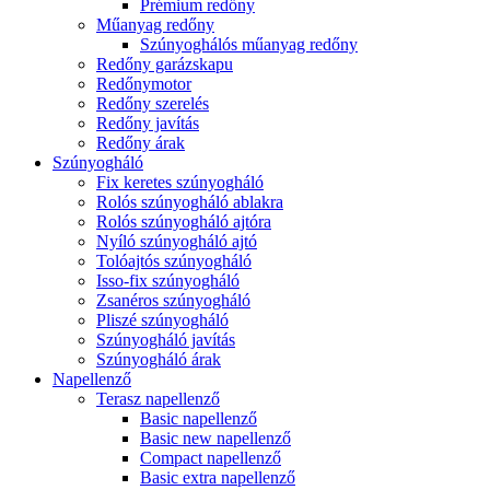
Prémium redőny
Műanyag redőny
Szúnyoghálós műanyag redőny
Redőny garázskapu
Redőnymotor
Redőny szerelés
Redőny javítás
Redőny árak
Szúnyogháló
Fix keretes szúnyogháló
Rolós szúnyogháló ablakra
Rolós szúnyogháló ajtóra
Nyíló szúnyogháló ajtó
Tolóajtós szúnyogháló
Isso-fix szúnyogháló
Zsanéros szúnyogháló
Pliszé szúnyogháló
Szúnyogháló javítás
Szúnyogháló árak
Napellenző
Terasz napellenző
Basic napellenző
Basic new napellenző
Compact napellenző
Basic extra napellenző