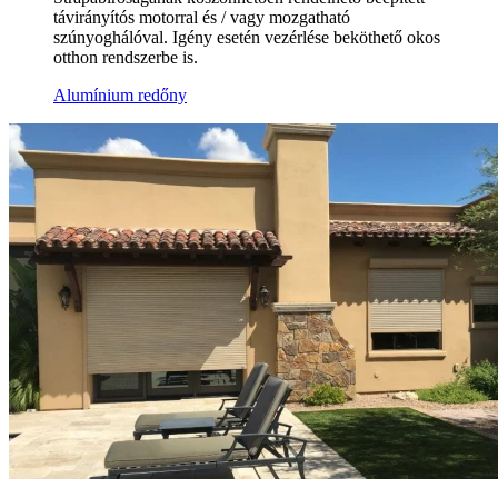
távirányítós motorral és / vagy mozgatható
szúnyoghálóval. Igény esetén vezérlése beköthető okos
otthon rendszerbe is.
Alumínium redőny