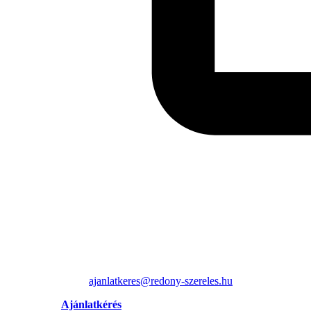
ajanlatkeres@redony-szereles.hu
Ajánlatkérés