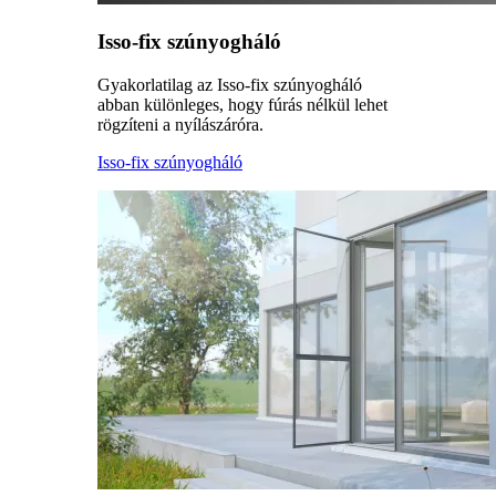
Isso-fix szúnyogháló
Gyakorlatilag az Isso-fix szúnyogháló
abban különleges, hogy fúrás nélkül lehet
rögzíteni a nyílászáróra.
Isso-fix szúnyogháló