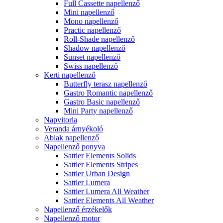
Full Cassette napellenző
Mini napellenző
Mono napellenző
Practic napellenző
Roll-Shade napellenző
Shadow napellenző
Sunset napellenző
Swiss napellenző
Kerti napellenző
Butterfly terasz napellenző
Gastro Romantic napellenző
Gastro Basic napellenző
Mini Party napellenző
Napvitorla
Veranda árnyékoló
Ablak napellenző
Napellenző ponyva
Sattler Elements Solids
Sattler Elements Stripes
Sattler Urban Design
Sattler Lumera
Sattler Lumera All Weather
Sattler Elements All Weather
Napellenző érzékelők
Napellenző motor