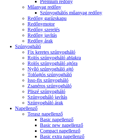
Prémium redőny
Műanyag redőny
Szúnyoghálós műanyag redőny
Redőny garázskapu
Redőnymotor
Redőny szerelés
Redőny javítás
Redőny árak
Szúnyogháló
Fix keretes szúnyogháló
Rolós szúnyogháló ablakra
Rolós szúnyogháló ajtóra
Nyíló szúnyogháló ajtó
Tolóajtós szúnyogháló
Isso-fix szúnyogháló
Zsanéros szúnyogháló
Pliszé szúnyogháló
Szúnyogháló javítás
Szúnyogháló árak
Napellenző
Terasz napellenző
Basic napellenző
Basic new napellenző
Compact napellenző
Basic extra napellenző