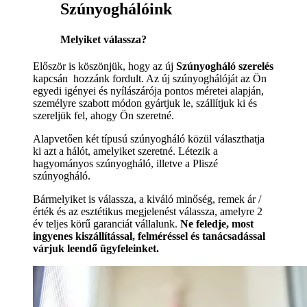
Szúnyoghálóink
Melyiket válassza?
Először is köszönjük, hogy az új
Szúnyogháló szerelés
kapcsán hozzánk fordult. Az új szúnyoghálóját az Ön
egyedi igényei és nyílászárója pontos méretei alapján,
személyre szabott módon gyártjuk le, szállítjuk ki és
szereljük fel, ahogy Ön szeretné.
Alapvetően két típusú szúnyogháló közül választhatja
ki azt a hálót, amelyiket szeretné. Létezik a
hagyományos szúnyogháló, illetve a Pliszé
szúnyogháló.
Bármelyiket is válassza, a kiváló minőség, remek ár /
érték és az esztétikus megjelenést válassza, amelyre 2
év teljes körű garanciát vállalunk.
Ne feledje, most
ingyenes kiszállítással, felméréssel és tanácsadással
várjuk leendő ügyfeleinket.