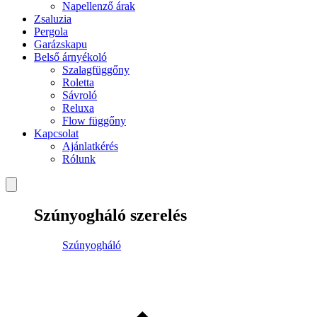
Napellenző árak
Zsaluzia
Pergola
Garázskapu
Belső árnyékoló
Szalagfüggőny
Roletta
Sávroló
Reluxa
Flow függőny
Kapcsolat
Ajánlatkérés
Rólunk
Szúnyogháló szerelés
Szúnyogháló