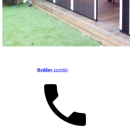
Redőny
szerelés