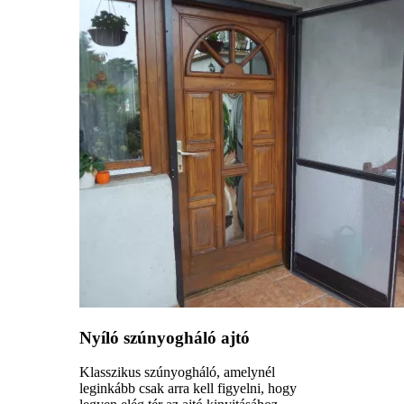
Nyíló szúnyogháló ajtó
Klasszikus szúnyogháló, amelynél
leginkább csak arra kell figyelni, hogy