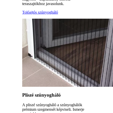
teraszajtókhoz javasolunk.
Tolóajtós szúnyogháló
Pliszé szúnyogháló
A pliszé szúnyogháló a szúnyoghálók
prémium szegmensét képviseli. Ismerje