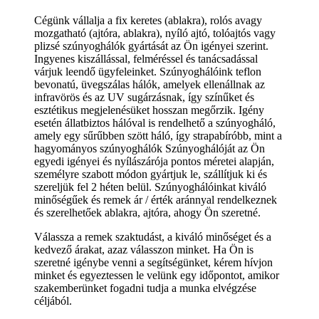
Cégünk vállalja a fix keretes (ablakra), rolós avagy
mozgatható (ajtóra, ablakra), nyíló ajtó, tolóajtós vagy
plizsé szúnyoghálók gyártását az Ön igényei szerint.
Ingyenes kiszállással, felméréssel és tanácsadással
várjuk leendő ügyfeleinket. Szúnyoghálóink teflon
bevonatú, üvegszálas hálók, amelyek ellenállnak az
infravörös és az UV sugárzásnak, így színűket és
esztétikus megjelenésüket hosszan megőrzik. Igény
esetén állatbiztos hálóval is rendelhető a szúnyogháló,
amely egy sűrűbben szött háló, így strapabíróbb, mint a
hagyományos szúnyoghálók Szúnyoghálóját az Ön
egyedi igényei és nyílászárója pontos méretei alapján,
személyre szabott módon gyártjuk le, szállítjuk ki és
szereljük fel 2 héten belül. Szúnyoghálóinkat kiváló
minőségűek és remek ár / érték aránnyal rendelkeznek
és szerelhetőek ablakra, ajtóra, ahogy Ön szeretné.
Válassza a remek szaktudást, a kiváló minőséget és a
kedvező árakat, azaz válasszon minket. Ha Ön is
szeretné igénybe venni a segítségünket, kérem hívjon
minket és egyeztessen le velünk egy időpontot, amikor
szakemberünket fogadni tudja a munka elvégzése
céljából.