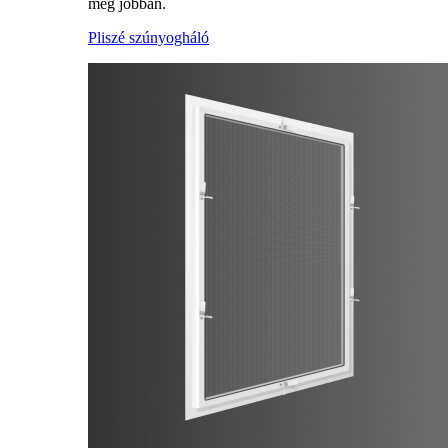
meg jobban.
Pliszé szúnyogháló