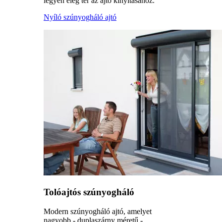
legyen elég tér az ajtó kinyitásához.
Nyíló szúnyogháló ajtó
Tolóajtós szúnyogháló
Modern szúnyogháló ajtó, amelyet
nagyobb - duplaszárny méretű -