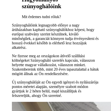
szúnyoghálóink
Mit érdemes tudni róluk?
Szúnyoghálóink legnagyobb előnye a nagy
árúházakban kapható szúnyoghálókhoz képest, hogy
európai szabvány szerint készülnek, kiváló
minőségűek, a garanciát könnyen tudja érvényesíteni és
hosszú évekkel később is elérhető lesz hozzájuk
alkatrész.
Ne fizesse meg az országokon átívelő szállítási
költségeket Szúnyogháló szerelés kapcsán, válasszon
helyette magyar vállalkozást, válasszon minket.
Szakembereink több, mint 20 éves tapasztalattal a hátuk
mögött állnak az Ön rendelkezésére.
Új szúnyoghálóját az Ön egyedi igényei és nyílászárója
pontos méretei alapján, személyre szabott módon
gyártjuk le 2 héten belül, majd kiszállítjuk és
felszereljük, ahogy Ön szeretné.