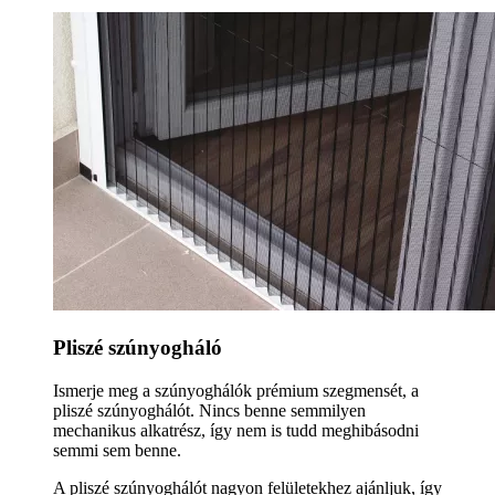
Pliszé szúnyogháló
Ismerje meg a szúnyoghálók prémium szegmensét, a
pliszé szúnyoghálót. Nincs benne semmilyen
mechanikus alkatrész, így nem is tudd meghibásodni
semmi sem benne.
A pliszé szúnyoghálót nagyon felületekhez ajánljuk, így