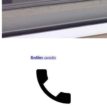
Redőny
szerelés