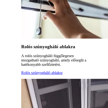
Rolós szúnyogháló ablakra
A rolós szúnyogháló függőlegesen
mozgatható szúnyogháló, amely elősegíti a
hatékonyabb szellőztetést.
Rolós szúnyogháló ablakra