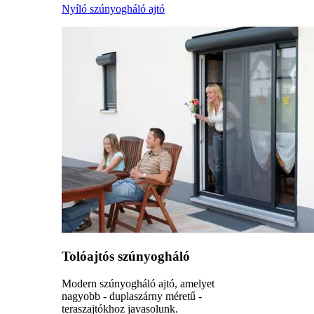
Nyíló szúnyogháló ajtó
Tolóajtós szúnyogháló
Modern szúnyogháló ajtó, amelyet
nagyobb - duplaszárny méretű -
teraszajtókhoz javasolunk.