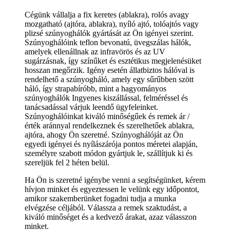
Cégünk vállalja a fix keretes (ablakra), rolós avagy
mozgatható (ajtóra, ablakra), nyíló ajtó, tolóajtós vagy
plizsé szúnyoghálók gyártását az Ön igényei szerint.
Szúnyoghálóink teflon bevonatú, üvegszálas hálók,
amelyek ellenállnak az infravörös és az UV
sugárzásnak, így színűket és esztétikus megjelenésüket
hosszan megőrzik. Igény esetén állatbiztos hálóval is
rendelhető a szúnyogháló, amely egy sűrűbben szött
háló, így strapabíróbb, mint a hagyományos
szúnyoghálók Ingyenes kiszállással, felméréssel és
tanácsadással várjuk leendő ügyfeleinket.
Szúnyoghálóinkat kiváló minőségűek és remek ár /
érték aránnyal rendelkeznek és szerelhetőek ablakra,
ajtóra, ahogy Ön szeretné. Szúnyoghálóját az Ön
egyedi igényei és nyílászárója pontos méretei alapján,
személyre szabott módon gyártjuk le, szállítjuk ki és
szereljük fel 2 héten belül.
Ha Ön is szeretné igénybe venni a segítségünket, kérem
hívjon minket és egyeztessen le velünk egy időpontot,
amikor szakemberünket fogadni tudja a munka
elvégzése céljából. Válassza a remek szaktudást, a
kiváló minőséget és a kedvező árakat, azaz válasszon
minket.