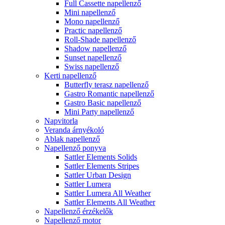
Full Cassette napellenző
Mini napellenző
Mono napellenző
Practic napellenző
Roll-Shade napellenző
Shadow napellenző
Sunset napellenző
Swiss napellenző
Kerti napellenző
Butterfly terasz napellenző
Gastro Romantic napellenző
Gastro Basic napellenző
Mini Party napellenző
Napvitorla
Veranda árnyékoló
Ablak napellenző
Napellenző ponyva
Sattler Elements Solids
Sattler Elements Stripes
Sattler Urban Design
Sattler Lumera
Sattler Lumera All Weather
Sattler Elements All Weather
Napellenző érzékelők
Napellenző motor