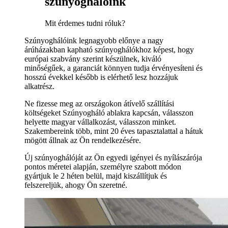
szúnyoghálóink
Mit érdemes tudni róluk?
Szúnyoghálóink legnagyobb előnye a nagy
árúházakban kapható szúnyoghálókhoz képest, hogy
európai szabvány szerint készülnek, kiváló
minőségűek, a garanciát könnyen tudja érvényesíteni és
hosszú évekkel később is elérhető lesz hozzájuk
alkatrész.
Ne fizesse meg az országokon átívelő szállítási
költségeket Szúnyogháló ablakra kapcsán, válasszon
helyette magyar vállalkozást, válasszon minket.
Szakembereink több, mint 20 éves tapasztalattal a hátuk
mögött állnak az Ön rendelkezésére.
Új szúnyoghálóját az Ön egyedi igényei és nyílászárója
pontos méretei alapján, személyre szabott módon
gyártjuk le 2 héten belül, majd kiszállítjuk és
felszereljük, ahogy Ön szeretné.