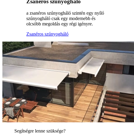
Zsanéros szúnyogháló
a zsanéros szúnyogháló szintén egy nyíló
szúnyogháló csak egy modernebb és
olcsóbb megoldás egy régi igényre.
Zsanéros szúnyogháló
Segítségre lenne szüksége?