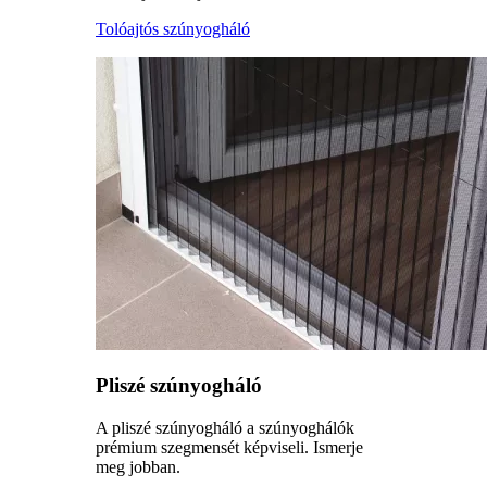
Tolóajtós szúnyogháló
Pliszé szúnyogháló
A pliszé szúnyogháló a szúnyoghálók
prémium szegmensét képviseli. Ismerje
meg jobban.