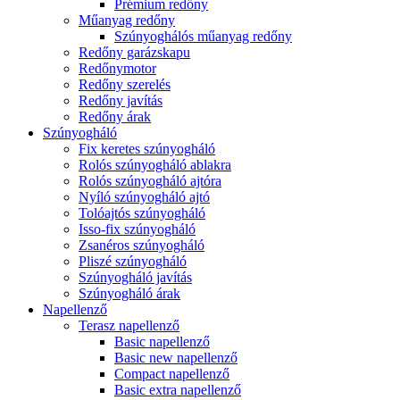
Prémium redőny
Műanyag redőny
Szúnyoghálós műanyag redőny
Redőny garázskapu
Redőnymotor
Redőny szerelés
Redőny javítás
Redőny árak
Szúnyogháló
Fix keretes szúnyogháló
Rolós szúnyogháló ablakra
Rolós szúnyogháló ajtóra
Nyíló szúnyogháló ajtó
Tolóajtós szúnyogháló
Isso-fix szúnyogháló
Zsanéros szúnyogháló
Pliszé szúnyogháló
Szúnyogháló javítás
Szúnyogháló árak
Napellenző
Terasz napellenző
Basic napellenző
Basic new napellenző
Compact napellenző
Basic extra napellenző