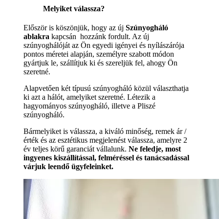
Melyiket válassza?
Először is köszönjük, hogy az új
Szúnyogháló
ablakra
kapcsán hozzánk fordult. Az új
szúnyoghálóját az Ön egyedi igényei és nyílászárója
pontos méretei alapján, személyre szabott módon
gyártjuk le, szállítjuk ki és szereljük fel, ahogy Ön
szeretné.
Alapvetően két típusú szúnyogháló közül választhatja
ki azt a hálót, amelyiket szeretné. Létezik a
hagyományos szúnyogháló, illetve a Pliszé
szúnyogháló.
Bármelyiket is válassza, a kiváló minőség, remek ár /
érték és az esztétikus megjelenést válassza, amelyre 2
év teljes körű garanciát vállalunk.
Ne feledje, most
ingyenes kiszállítással, felméréssel és tanácsadással
várjuk leendő ügyfeleinket.