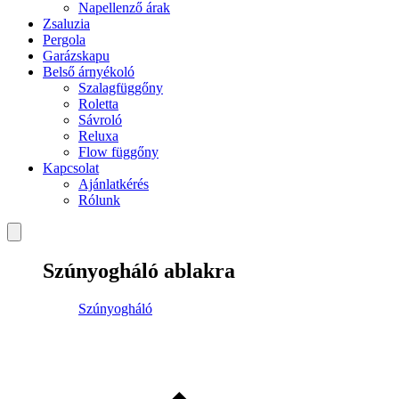
Napellenző árak
Zsaluzia
Pergola
Garázskapu
Belső árnyékoló
Szalagfüggőny
Roletta
Sávroló
Reluxa
Flow függőny
Kapcsolat
Ajánlatkérés
Rólunk
Szúnyogháló ablakra
Szúnyogháló