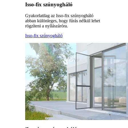
Isso-fix szúnyogháló
Gyakorlatilag az Isso-fix szúnyogháló
abban különleges, hogy fúrás nélkül lehet
rögzíteni a nyílászáróra.
Isso-fix szúnyogháló